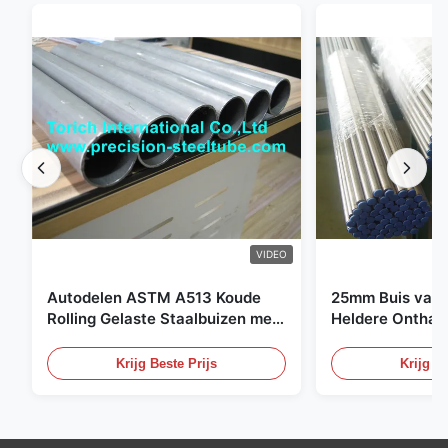
VIDEO
Autodelen ASTM A513 Koude
25mm Buis van 
Rolling Gelaste Staalbuizen met
Heldere Onthar
DOM Productie
Staal voor Hydr
Systemen
Krijg Beste Prijs
Krijg Be