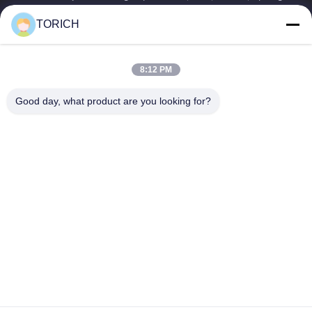
verwerking op maat....
TORICH
Snelle Links
Thuis
Producten
8:12 PM
Videos
Over Ons
Fabrieksreis
Kwaliteitscontrole
Good day, what product are you looking for?
Contacteer Ons
Vraag Een Offerte Aan
Nieuws
Contacteer Ons
86-574-88086983
86-574-88086983
sales@steel-tubes.com
Auteursrecht © 2015-2026 TORICH INTERNATIONAL LIMITED. . Alle