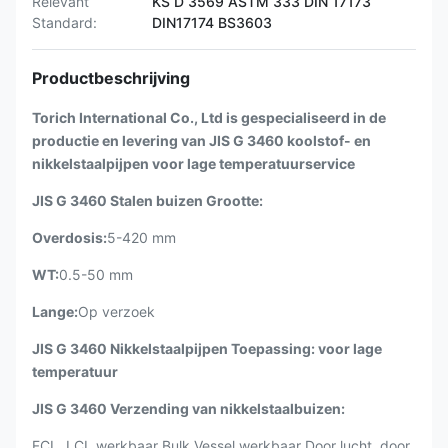
Relevant
KS D 3569 ASTM 333 DIN 17173
Standard:
DIN17174 BS3603
Productbeschrijving
Torich International Co., Ltd is gespecialiseerd in de
productie en levering van JIS G 3460 koolstof- en
nikkelstaalpijpen voor lage temperatuurservice
JIS G 3460 Stalen buizen Grootte:
Overdosis:
5-420 mm
WT:
0.5-50 mm
Lange:
Op verzoek
JIS G 3460 Nikkelstaalpijpen Toepassing: voor lage
temperatuur
JIS G 3460 Verzending van nikkelstaalbuizen:
FCL, LCL werkbaar Bulk Vessel werkbaar Door lucht, door