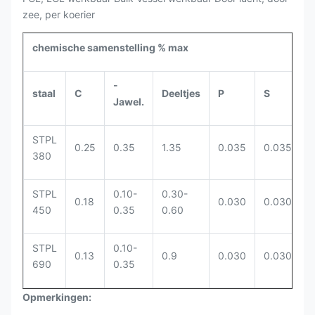
zee, per koerier
chemische samenstelling % max
-
staal
C
Deeltjes
P
S
N
Jawel.
STPL
0.25
0.35
1.35
0.035
0.035
380
STPL
0.10-
0.30-
3
0.18
0.030
0.030
450
0.35
0.60
3
STPL
0.10-
8
0.13
0.9
0.030
0.030
690
0.35
9
Opmerkingen: