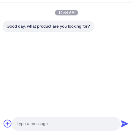
Thuis
Producten
10:44 AM
Videos
Over Ons
Fabrieksreis
Kwaliteitscontrole
Good day, what product are you looking for?
Contacteer Ons
Vraag Een Offerte Aan
Nieuws
Contacteer Ons
86-574-88086983
86-574-88086983
sales@steel-tubes.com
Auteursrecht © 2015-2026 TORICH INTERNATIONAL LIMITED. . Alle
rechten voorbehoudena.