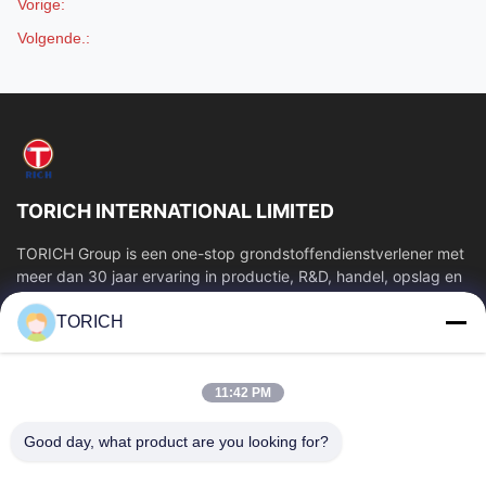
Vorige:
Volgende.:
TORICH INTERNATIONAL LIMITED
TORICH Group is een one-stop grondstoffendienstverlener met
meer dan 30 jaar ervaring in productie, R&D, handel, opslag en
verwerking op maat....
TORICH
Snelle Links
Thuis
Producten
11:42 PM
Videos
Over Ons
Fabrieksreis
Kwaliteitscontrole
Good day, what product are you looking for?
Contacteer Ons
Vraag Een Offerte Aan