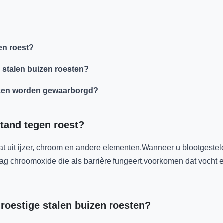
gen roest?
stalen buizen roesten?
uizen worden gewaarborgd?
stand tegen roest?
taat uit ijzer, chroom en andere elementen.Wanneer u blootgeste
g chroomoxide die als barrière fungeert.voorkomen dat vocht e
oestige stalen buizen roesten?