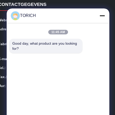
CONTACTGEGEVENS
TORICH
Website:
precision-steeltube.com
Adres:
Suite 1604-3, Hongan Plaza, #258 Die Yuan Road, Yin
11:45 AM
zhou District, Ningbo City, China
Good day, what product are you looking 
Fabriek:
Daqiao die Streek Haiyan, Zhejiang-Provincie, China o
for?
ntwikkelt
E-mail:
sales@steel-tubes.com
el.:
86-574-88086983
Fax.:
86-574-88086983
Uur:
08:00-23:59