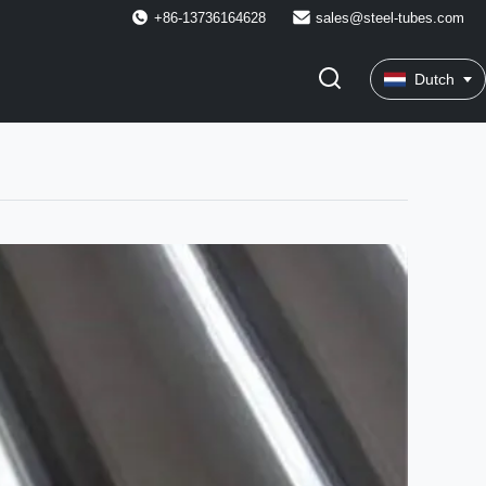
+86-13736164628
sales@steel-tubes.com
Dutch